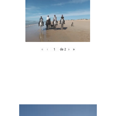
«
‹
de
2
›
»